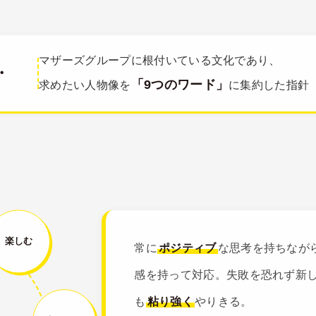
マザーズグループに根付いている文化であり、
・
「9つのワード」
求めたい人物像を
に集約した指針
楽しむ
常に
ポジティブ
な思考を持ちなが
感を持って対応。失敗を恐れず新
も
粘り強く
やりきる。