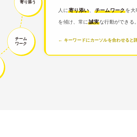
寄り添う
人に
寄り添い
、
チームワーク
を大
を傾け、常に
誠実
な行動ができる
チーム
← キーワードにカーソルを合わせると
ワーク