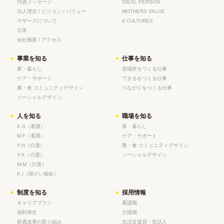
代表メッセージ
IDEAL PERSON
法人理念 / ビジョン / バリュー
MOTHERS VALUE
マザーズについて
8 CULTURES
沿革
会社概要 / アクセス
事業を知る
仕事を知る
家・暮らし
居場所をつくる仕事
ケア・サポート
できるをつくる仕事
農・食 コミュニティデザイン
つながりをつくる仕事
ソーシャルデザイン
人を知る
職場を知る
K.S（看護）
家・暮らし
M.F（看護）
ケア・サポート
Y.N（介護）
農・食 コミュニティデザイン
Y.K（介護）
ソーシャルデザイン
M.M（介護）
K.I（障がい福祉）
制度を知る
採用情報
キャリアプラン
看護職
福利厚生
介護職
処遇改善の取り組み
生活支援員・世話人