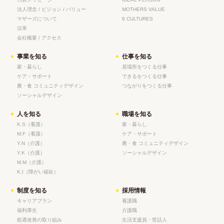
法人理念 / ビジョン / バリュー
MOTHERS VALUE
マザーズについて
8 CULTURES
沿革
会社概要 / アクセス
事業を知る
仕事を知る
家・暮らし
居場所をつくる仕事
ケア・サポート
できるをつくる仕事
農・食 コミュニティデザイン
つながりをつくる仕事
ソーシャルデザイン
人を知る
職場を知る
K.S（看護）
家・暮らし
M.F（看護）
ケア・サポート
Y.N（介護）
農・食 コミュニティデザイン
Y.K（介護）
ソーシャルデザイン
M.M（介護）
K.I（障がい福祉）
制度を知る
採用情報
キャリアプラン
看護職
福利厚生
介護職
処遇改善の取り組み
生活支援員・世話人