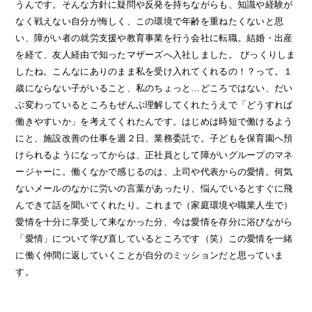
うんです。そんな方針に疑問や反発を持ちながらも、知識や経験が
なく戦えない自分が悔しく、この環境で年齢を重ねたくないと思
い、障がい者の就労支援や教育事業を行う会社に転職。結婚・出産
を経て、友人経由で知ったマザーズへ入社しました。 びっくりしま
したね。こんなにありのまま私を受け入れてくれるの！？って。１
歳にならない子がいること、私のちょっと…どころではない、だい
ぶ変わっているところもぜんぶ理解してくれたうえで「どうすれば
働きやすいか」を考えてくれたんです。はじめは時短で働けるよう
にと、施設改善の仕事を週２日、業務委託で。子どもを保育園へ預
けられるようになってからは、正社員として障がいグループのマネ
ージャーに。働くなかで感じるのは、上司や代表からの愛情。何気
ないメールのなかに労いの言葉があったり、悩んでいるとすぐに飛
んできて話を聞いてくれたり。これまで（家庭環境や職業人生で）
愛情を十分に享受して来なかった分、今は愛情を存分に浴びながら
「愛情」について学び直しているところです（笑）この愛情を一緒
に働く仲間に返していくことが自分のミッションだと思っていま
す。