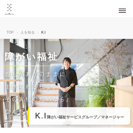
TOP
›
人を知る
›
K.I
障がい福祉
誰
も
が
あ
り
の
ま
ま
に
生
き
ら
れ
る
社
会
。
そ
の
実
現
の
た
め
な
ら
、
な
ん
だ
っ
て
や
り
た
い
。
K.I
障がい福祉サービスグループ／マネージャー