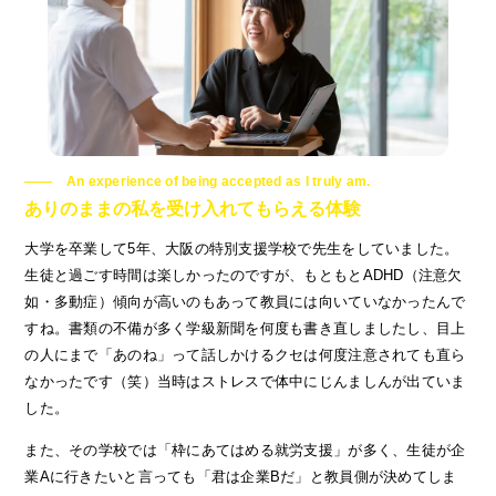
An experience of being accepted as I truly am.
ありのままの私を受け入れてもらえる体験
大学を卒業して5年、大阪の特別支援学校で先生をしていました。
生徒と過ごす時間は楽しかったのですが、もともとADHD（注意欠
如・多動症）傾向が高いのもあって教員には向いていなかったんで
すね。書類の不備が多く学級新聞を何度も書き直しましたし、目上
の人にまで「あのね」って話しかけるクセは何度注意されても直ら
なかったです（笑）当時はストレスで体中にじんましんが出ていま
した。
また、その学校では「枠にあてはめる就労支援」が多く、生徒が企
業Aに行きたいと言っても「君は企業Bだ」と教員側が決めてしま