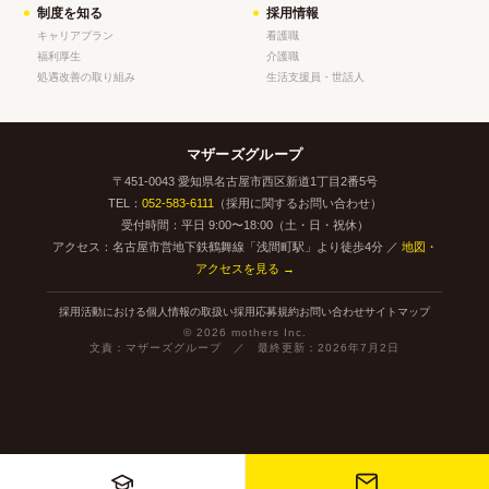
制度を知る
採用情報
キャリアプラン
看護職
福利厚生
介護職
処遇改善の取り組み
生活支援員・世話人
マザーズグループ
〒451-0043 愛知県名古屋市西区新道1丁目2番5号
TEL：
052-583-6111
（採用に関するお問い合わせ）
受付時間：平日 9:00〜18:00（土・日・祝休）
アクセス：名古屋市営地下鉄鶴舞線「浅間町駅」より徒歩4分 ／
地図・
アクセスを見る →
採用活動における個人情報の取扱い
採用応募規約
お問い合わせ
サイトマップ
© 2026 mothers Inc.
文責：マザーズグループ ／ 最終更新：
2026年7月2日