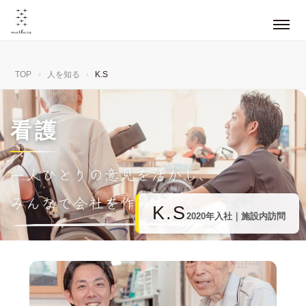
TOP
›
人を知る
›
K.S
看護
一
人
ひ
と
り
の
意
見
を
活
か
し
、
み
ん
な
で
会
社
を
作
っ
て
い
く
K.S
2020年入社｜施設内訪問