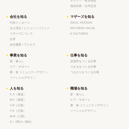
キャリア・教育制度
独自特典・社内交流
会社を知る
マザーズを知る
代表メッセージ
IDEAL PERSON
法人理念 / ビジョン / バリュー
MOTHERS VALUE
マザーズについて
8 CULTURES
沿革
会社概要 / アクセス
事業を知る
仕事を知る
家・暮らし
居場所をつくる仕事
ケア・サポート
できるをつくる仕事
農・食 コミュニティデザイン
つながりをつくる仕事
ソーシャルデザイン
人を知る
職場を知る
K.S（看護）
家・暮らし
M.F（看護）
ケア・サポート
Y.N（介護）
農・食 コミュニティデザイン
Y.K（介護）
ソーシャルデザイン
M.M（介護）
K.I（障がい福祉）